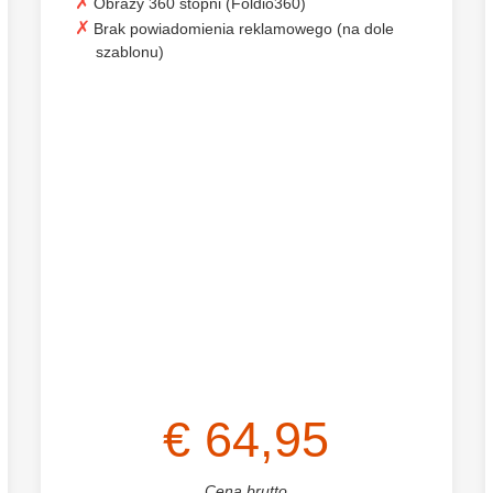
Obrazy 360 stopni (Foldio360)
Brak powiadomienia reklamowego (na dole
szablonu)
€ 64,95
Cena brutto