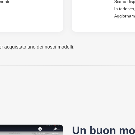
lmente
Siamo dispo
In tedesco
Aggiornamen
r acquistato uno dei nostri modelli.
Un buon mod