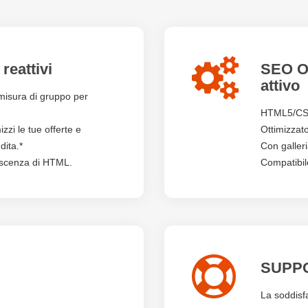
 reattivi
SEO Ot
attivo
misura di gruppo per
HTML5/CSS
izzi le tue offerte e
Ottimizzat
dita.*
Con galleri
oscenza di HTML.
Compatibil
SUPP
La soddisfa